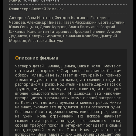
Жанр:
Комедия
Семейные
Режиссер:
Алексей Романюк
Актеры:
Анна Изотова, Феодор Кирсанов, Екатерина
Червова, Александр Пинаев, Павел Рассомахин, Сергей Степин,
Юлия Синицына, Денис Кутузов, Алиса Лисичкина, Георгий
Шиханов, Константин Татаринцев, Ярослав Печенин, Андрей
Дудников, Валерий Борисов, Вениамин Колобов, Дмитрий
Морозов, Анастасия Шкатула
Описание фильма
Четверо детей - Алина, Женька, Вика и Коля - мечтают
остаться без взрослых. Старшая вечно снимает бьюти-
обзоры, младший не вылезает из «тру крайма», пранкер
только и думает о розыгрышах, а отличница ходит с
распорядком в руках. Родители на месте держат всех с
трудом, ведь каждому из них кажется, что он уже
вполне самостоятельный. И однажды это «вполне»
превращается в реальность. Мама с папой застревают
на Камчатке, где из-за вулкана отменяют рейсы. Никто
не знает, сколько это продлится. Дети остаются одни.
Сначала всё идёт идеально: мультики на завтрак, пицца
на ужин, ноль ограничений. Но вскоре начинает
скапливаться грязная посуда, заканчиваются носки,
соседи требуют покоя, а интернет пропадает в самый
неподходящий момент. Пока Коля достаёт всех
вопросами, Вика пишет списки дел, Алина страдает без