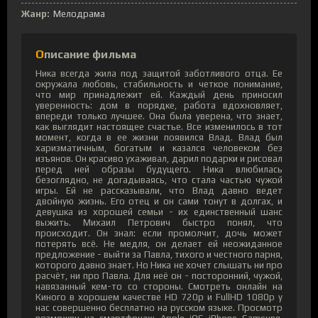
Жанр:
Мелодрама
Описание фильма
Ника всегда жила под защитой заботливого отца. Ее
окружала любовь, стабильность и четкое понимание,
что мир принадлежит ей. Каждый день приносил
уверенность: дом в порядке, работа вдохновляет,
впереди только лучшее. Она была уверена, что знает,
как выглядит настоящее счастье. Все изменилось в тот
момент, когда в ее жизни появился Влад. Влад был
харизматичным, богатым и казался человеком без
изъянов. Он красиво ухаживал, дарил подарки и рисовал
перед ней образы будущего. Ника влюбилась
безоглядно, не догадываясь, что стала частью чужой
игры. Ей не рассказывали, что Влад давно ведет
двойную жизнь. Его отец и он сами тонут в долгах, и
девушка из хорошей семьи - их единственный шанс
выжить. Михаил Петрович быстро понял, что
происходит. Он знал: если промолчит, дочь может
потерять всё. Не медля, он делает ей неожиданное
предложение - выйти за Павла, тихого и честного парня,
которого давно знает. Но Ника не хочет слышать ни про
расчёт, ни про Павла. Для неё он - посторонний, чужой,
навязанный кем-то со стороны. Смотреть онлайн на
Киного в хорошем качестве HD 720p и FullHD 1080p у
нас совершенно бесплатно на русском языке. Просмотр