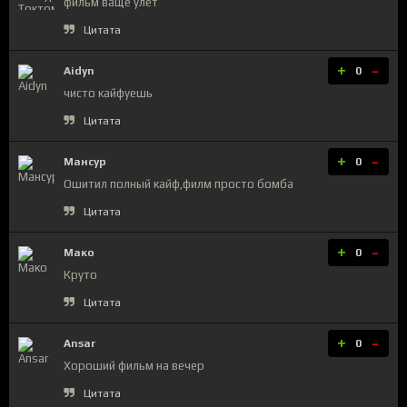
фильм ваще улёт
Цитата
+
-
Aidyn
0
чисто кайфуешь
Цитата
+
-
Мансур
0
Ошитил полный кайф,филм просто бомба
Цитата
+
-
Мако
0
Круто
Цитата
+
-
Ansar
0
Хороший фильм на вечер
Цитата