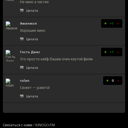
Не кино а чястие
Цитата
+
-
Аманжол
+1
Хорошие кино
Цитата
+
-
Гость Диас
+1
Это просто кайф башки очен клутой филм
Цитата
+
-
rulan
0
Сюжет — ракета!
Цитата
Связаться с нами
/ KINOGO.FM