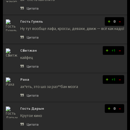
Цитата
+
-
Гость Гузель
0
Ну тут вообще лафа, кроссы, девахи, движ — всё как надо!
Цитата
+
-
Сәбитжан
+1
кайфец
Цитата
+
-
Раха
+1
ах*еть, это шо за раз**бан мозга
Цитата
+
-
Гость Дарын
0
Крутое кино
Цитата