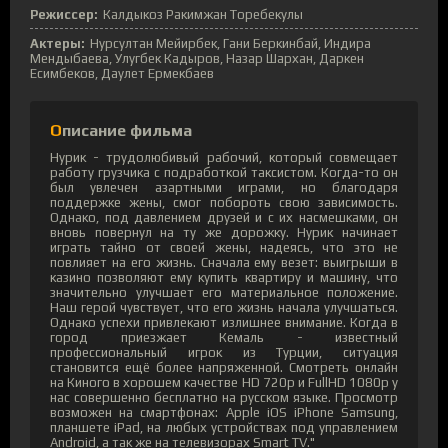
Режиссер:
Калдыкоз Ракимжан Торебекулы
Актеры:
Нурсултан Мейирбек, Гани Беркинбай, Индира
Мендыбаева, Улугбек Кадыров, Назар Шархан, Даркен
Есимбеков, Даулет Ермекбаев
Описание фильма
Нурик - трудолюбивый рабочий, который совмещает
работу грузчика с подработкой таксистом. Когда-то он
был увлечен азартными играми, но благодаря
поддержке жены, смог побороть свою зависимость.
Однако, под давлением друзей и с их насмешками, он
вновь повернул на ту же дорожку. Нурик начинает
играть тайно от своей жены, надеясь, что это не
повлияет на его жизнь. Сначала ему везет: выигрыши в
казино позволяют ему купить квартиру и машину, что
значительно улучшает его материальное положение.
Наш герой чувствует, что его жизнь начала улучшаться.
Однако успехи привлекают излишнее внимание. Когда в
город приезжает Кемаль - известный
профессиональный игрок из Турции, ситуация
становится ещё более напряженной. Смотреть онлайн
на Киного в хорошем качестве HD 720p и FullHD 1080p у
нас совершенно бесплатно на русском языке. Просмотр
возможен на смартфонах: Apple iOS iPhone Samsung,
планшете iPad, на любых устройствах под управлением
Android, а так же на телевизорах Smart TV."