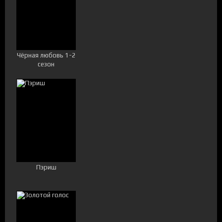
Чёрная любовь 1-2
сезон
Пэриш