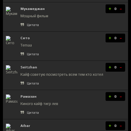
+
-
Мукамеджан
0
Мощный фильм
Цитата
+
-
Сито
0
Temaa
Цитата
+
-
Seitzhan
0
Кайф советую посмотреть всем тем кто хотел
Цитата
+
-
Рамазан
0
Киного кайф тигр лев
Цитата
+
-
Aibar
0