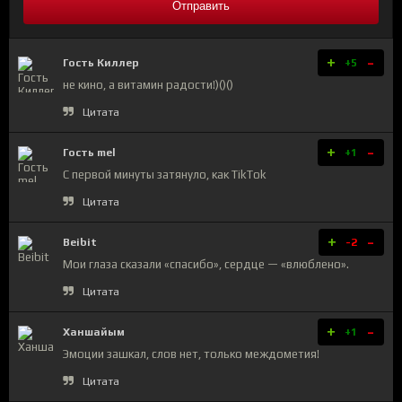
Отправить
+
-
Гость Киллер
+5
не кино, а витамин радости!)()()
Цитата
+
-
Гость mel
+1
С первой минуты затянуло, как TikTok
Цитата
+
-
Beibit
-2
Мои глаза сказали «спасибо», сердце — «влюблено».
Цитата
+
-
Ханшайым
+1
Эмоции зашкал, слов нет, только междометия!
Цитата