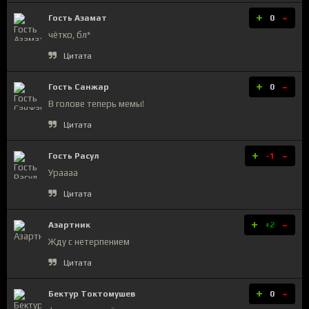
+
-
Гость Азамат
0
чётко, бл*
Цитата
+
-
Гость Санжар
0
В голове теперь мемы!
Цитата
+
-
Гость Расул
-1
Ураааа
Цитата
+
-
Азартник
+2
Жду с нетерпением
Цитата
+
-
Бектур Токтомушев
0