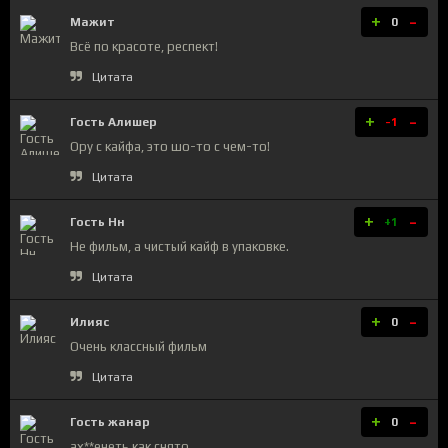
+
-
Мажит
0
Всё по красоте, респект!
Цитата
+
-
Гость Алишер
-1
Ору с кайфа, это шо-то с чем-то!
Цитата
+
-
Гость Нн
+1
Не фильм, а чистый кайф в упаковке.
Цитата
+
-
Илияс
0
Очень классный фильм
Цитата
+
-
Гость жанар
0
ах**енеть как снято