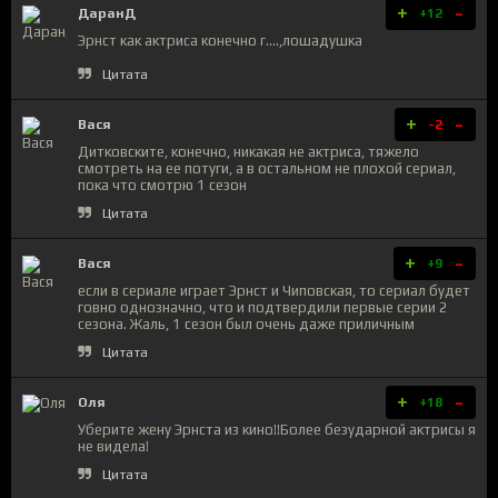
+
-
ДаранД
+12
Эрнст как актриса конечно г....,лошадушка
Цитата
+
-
Вася
-2
Дитковските, конечно, никакая не актриса, тяжело
смотреть на ее потуги, а в остальном не плохой сериал,
пока что смотрю 1 сезон
Цитата
+
-
Вася
+9
если в сериале играет Эрнст и Чиповская, то сериал будет
говно однозначно, что и подтвердили первые серии 2
сезона. Жаль, 1 сезон был очень даже приличным
Цитата
+
-
Оля
+18
Уберите жену Эрнста из кино!!Более безударной актрисы я
не видела!
Цитата