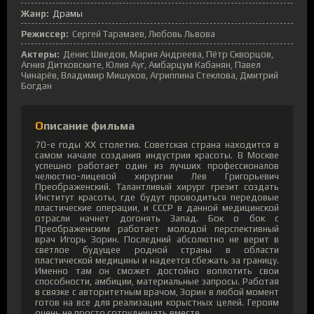
Жанр:
Драмы
Режиссер:
Сергей Тарамаев, Любовь Львова
Актеры:
Денис Шведов, Мария Андреева, Пётр Скворцов,
Агния Дитковските, Юлия Ауг, Амбарцум Кабанян, Павел
Чинарёв, Владимир Мишуков, Агриппина Стеклова, Дмитрий
Богдан
Описание фильма
70-е годы XX столетия. Советская страна находится в
самом начале создания индустрии красоты. В Москве
успешно работает один из лучших профессионалов
челюстно-лицевой хирургии Лев Григорьевич
Преображенский. Талантливый хирург грезит создать
Институт красоты, где будут проводиться передовые
пластические операции, и СССР в данной медицинской
отрасли начнет догонять Запад. Бок о бок с
Преображенским работает молодой перспективный
врач Игорь Зорин. Последний абсолютно не верит в
светлое будущее родной страны в области
пластической медицины и надеется сбежать за границу.
Именно там он сможет достойно воплотить свои
способности, амбиции, материальные запросы. Работая
в связке с авторитетным врачом, Зорин в любой момент
готов на все для реализации корыстных целей. Героям
очень не просто сотрудничать вместе.