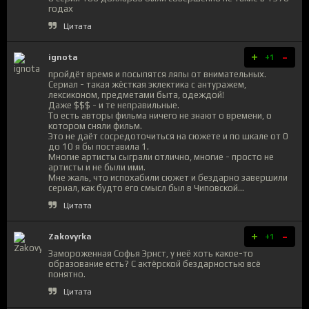
годах
Цитата
+
-
ignota
+1
пройдёт время и посыпятся ляпы от внимательных.
Сериал - такая жёсткая эклектика с антуражем,
лексиконом, предметами быта, одеждой!
Даже $$$ - и те неправильные.
То есть авторы фильма ничего не знают о времени, о
котором сняли фильм.
Это не даёт сосредоточиться на сюжете и по шкале от 0
до 10 я бы поставила 1.
Многие артисты сыграли отлично, многие - просто не
артисты и не были ими.
Мне жаль, что испохабили сюжет и бездарно завершили
сериал, как будто его смысл был в Чиповской...
Цитата
+
-
Zakovyrka
+1
Замороженная Софья Эрнст, у неё хоть какое-то
образование есть? С актёрской бездарностью всё
понятно.
Цитата