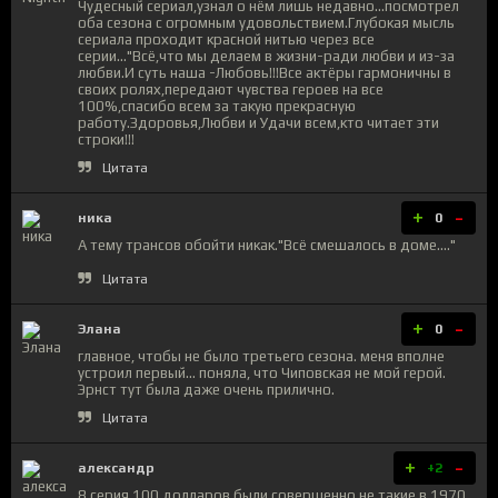
Чудесный сериал,узнал о нём лишь недавно...посмотрел
оба сезона с огромным удовольствием.Глубокая мысль
сериала проходит красной нитью через все
серии..."Всё,что мы делаем в жизни-ради любви и из-за
любви.И суть наша -Любовь!!!Все актёры гармоничны в
своих ролях,передают чувства героев на все
100%,спасибо всем за такую прекрасную
работу.Здоровья,Любви и Удачи всем,кто читает эти
строки!!!
Цитата
+
-
ника
0
А тему трансов обойти никак."Всё смешалось в доме...."
Цитата
+
-
Элана
0
главное, чтобы не было третьего сезона. меня вполне
устроил первый... поняла, что Чиповская не мой герой.
Эрнст тут была даже очень прилично.
Цитата
+
-
александр
+2
8 серия 100 долларов были совершенно не такие в 1970