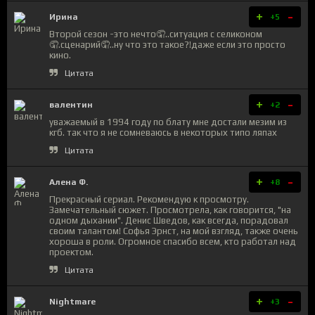
+
-
Ирина
+5
Второй сезон -это нечто🤦..ситуация с селиконом
🤦.сценарий🤦..ну что это такое?!даже если это просто
кино.
Цитата
+
-
валентин
+2
уважаемый в 1994 году по блату мне достали мезим из
кгб. так что я не сомневаюсь в некоторых типо ляпах
Цитата
+
-
Алена Ф.
+8
Прекрасный сериал. Рекомендую к просмотру.
Замечательный сюжет. Просмотрела, как говорится, "на
одном дыхании". Денис Шведов, как всегда, порадовал
своим талантом! Софья Эрнст, на мой взгляд, также очень
хороша в роли. Огромное спасибо всем, кто работал над
проектом.
Цитата
+
-
Nightmare
+3