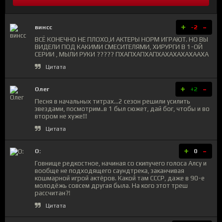
+
-
винсс
-2
ВСЁ КОНЕЧНО НЕ ПЛОХО,И АКТЕРЫ НОРМ ИГРАЮТ. НО ВЫ
ВИДЕЛИ ПОД КАКИМИ СМЕСИТЕЛЯМИ, ХИРУРГИ В 1-ОЙ
СЕРИИ , МЫЛИ РУКИ ????? ПХАПХАПХАПХАХАХАХАХААХА
Цитата
+
-
Олег
+2
Песня в начальных титрах...2 сезон решили усилить
звездами, посмотрим..в 1 был сюжет, дай бог, чтобы и во
втором не хуже!!!
Цитата
+
-
O:
0
Говнище редкостное, начиная со скипучего голоса Алсy и
вообще не подходящего саундтрека, заканчивая
кошмарной игрой актёров. Какой там СССР, даже в 90-е
молодёжь совсем другая была. На кого этот треш
рассчитан?!
Цитата