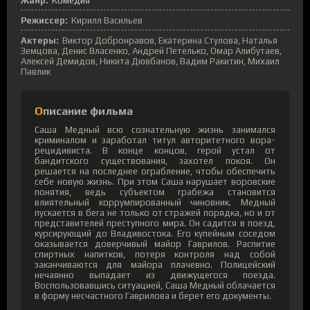
Жанр:
Комедия
Режиссер:
Кирилл Васильев
Актеры:
Виктор Добронравов, Екатерина Стулова, Наталья
Земцова, Денис Власенко, Андрей Петелько, Омар Алибутаев,
Алексей Демидов, Никита Дювбанов, Вадим Ракитин, Михаил
Павлик
Описание фильма
Саша Медный всю сознательную жизнь занимался
криминалом и заработал титул авторитетного вора-
рецидивиста. В конце концов, герой устал от
бандитского существования, захотел покоя. Он
решается на последнее ограбление, чтобы обеспечить
себе новую жизнь. При этом Саша нарушает воровские
понятия, ведь субъектом грабежа становится
влиятельный коррумпированный чиновник. Медный
пускается в бега не только от стражей порядка, но и от
представителей преступного мира. Он садится в поезд,
курсирующий до Владивостока. Его купейным соседом
оказывается доверчивый майор Гаврилов. Распитие
спиртных напитков, потеря контроля над собой
заканчиваются для майора плачевно. Полицейский
нечаянно выпадает из движущегося поезда.
Воспользовавшись ситуацией, Саша Медный облачается
в форму несчастного Гаврилова и берет его документы.