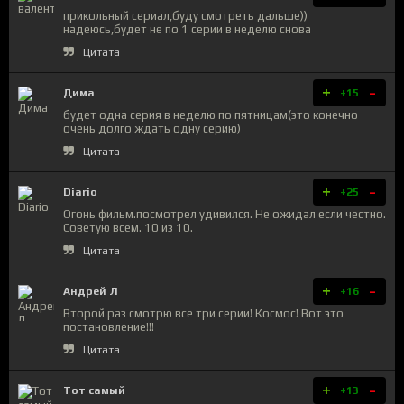
прикольный сериал,буду смотреть дальше))
надеюсь,будет не по 1 серии в неделю снова
Цитата
+
-
Дима
+15
будет одна серия в неделю по пятницам(это конечно
очень долго ждать одну серию)
Цитата
+
-
Diario
+25
Огонь фильм.посмотрел удивился. Не ожидал если честно.
Советую всем. 10 из 10.
Цитата
+
-
Андрей Л
+16
Второй раз смотрю все три серии! Космос! Вот это
постановление!!!
Цитата
+
-
Тот самый
+13