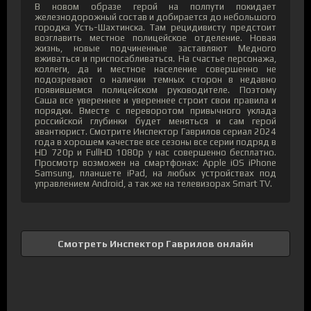
В новом образе герой на полпути покидает
железнодорожный состав и добирается до небольшого
городка Усть-Шахтинска. Там рецидивисту предстоит
возглавить местное полицейское отделение. Новая
жизнь, новые подчиненные заставляют Медного
вживаться и приспосабливаться. На счастье персонажа,
коллеги, да и местное население совершенно не
подозревают о наличии темных сторон в недавно
появившемся полицейском руководителе. Поэтому
Саша все увереннее и увереннее строит свои правила и
порядки. Вместе с переворотом привычного уклада
российской глубинки будет меняться и сам герой
авантюрист. Смотрите Инспектор Гаврилов сериал 2024
года в хорошем качестве все сезоны все серии подряд в
HD 720p и FullHD 1080p у нас совершенно бесплатно.
Просмотр возможен на смартфонах: Apple iOS iPhone
Samsung, планшете iPad, на любых устройствах под
управлением Android, а так же на телевизорах Smart TV.
Смотреть Инспектор Гаврилов онлайн