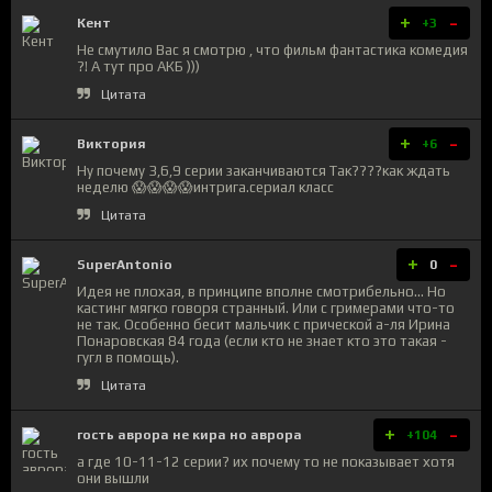
+
-
Кент
+3
Не смутило Вас я смотрю , что фильм фантастика комедия
?! А тут про АКБ )))
Цитата
+
-
Виктория
+6
Ну почему 3,6,9 серии заканчиваются Так????как ждать
неделю 😱😱😱😱интрига.сериал класс
Цитата
+
-
SuperAntonio
0
Идея не плохая, в принципе вполне смотрибельно... Но
кастинг мягко говоря странный. Или с гримерами что-то
не так. Особенно бесит мальчик с прической а-ля Ирина
Понаровская 84 года (если кто не знает кто это такая -
гугл в помощь).
Цитата
+
-
гость аврора не кира но аврора
+104
а где 10-11-12 серии? их почему то не показывает хотя
они вышли