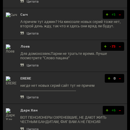
Цитата
+
-
Сыч
+5
А причем тут админ? На кинозале новых серий тоже нет,
второй день жду, так что и здесь они вряд ли будут.
Цитата
+
-
Лоев
-73
Для домохозяек.Парни не тратьте время. Лучше
посмотрите "Слово пацана"
Цитата
+
-
ERERE
0
нигде нет новых серий сайт тут не причем
................................................................
Цитата
+
-
Дарк Хан
+6
ВОТ ПЕНСИОНЕРЫ ОХРЕНЕВШИЕ, НЕ ДАЮТ ЖИТЬ
ЧЕСТНЫМ БАНДИТАМ, ФИГ ВАМ А НЕ ПЕНСИЯ
Цитата