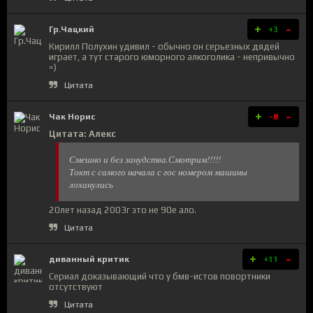
+
-
Гр.Чацкий
+3
Кирилл Полухин удивил - обычно он серьезных дядей
играет, а тут старого юморного алкоголика - непривычно
=)
Цитата
+
-
Чак Норис
-8
Цитата: Алекс
Смешно и без занудства.Смотрим!!!!!
Токт с самого начала с гос номером машины
лоханулись
20лет назад 2003г это не 90е ало.
Цитата
+
-
диванный критик
+11
Сериал доказывающий что у бмв-истов повортники
отсутствуют
Цитата