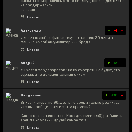
сынки на отмороженных 90-х не тянут, они б и дня в 90-х
не продержались
не верю
Цитата
+
-
Александр
-4
я конечно люблю фантастику, но прошло 20 лет и в
машине живой аккумулятор ??? бред !!!
Цитата
+
-
Андрей
+8
ты хотел мордаваротов? на их смотреть не будут, это
сериал, а не документальный фильм
Цитата
+
-
Владислав
+30
Вылезли спецы по 90.... вы в то время только родились
что вы вообще знаете о том времени?
Как по мне начало огонь! Комедия имеется:))) разбавить
время в компании друзей самое то!!!
Цитата