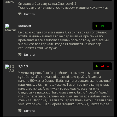
Смешно и без занудства.Смотрим!!!!!
Токт с самого начала с гос номером машины лоханулись
Цитата
+
-
Максим
+9
Смотрю когда только вышла 6 серия сериал топ.Желаю
чтобы в дальнейшем это не перешло на прыгание по
временам и всё вайбово закончилось потому-что все мы
знаем что все сериалы когда становятся на конвеер
становятся только хуже.
Цитата
+
-
2,5 AG
-4
У меня корешь был "на районе", разминулись наши
судьбины...Подкачаный, резвый, шустрый... В самом
начале 90-х это было... Бабы на него вешались, последний
наш кипишь был в на дискаче. Так он грамиле качку в глаз
палец воткнул. А ты чухан говоришь красавчег и на
бандоса не похож... Погоняло у него было "граф"и "шеф",
говорил красиво, отличником был, на гитаре лобал, песни
сочинял... Короче, Звали его Серега Шевченко, Братан если
жив, отзовись... Это Серега "Рудик". Эстония, КохтлаЯрве
Цитата