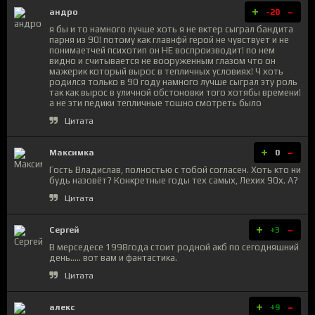
+
-
андро
-20
я бы и то намного лучше хоть я не вктер сыграл бандита
парня из 90! потому как главнфй герой не чувствует и не
понимаетчей психотип он НЕ воспроизводит! по нем
видно и считывается не вооруженным глазом что он
мажерик который вырос в тепличных условиях! Ч хоть
родился только в 90 году намного лучше сыграл эту роль
так как вырос в уличной обстоновки того хотябы времени!
а не эти педики тепличные тошно смотреть было
Цитата
+
-
Максимка
0
Гость Владислав, полностью с тобой согласен. Хоть кто ни
будь назовёт? Конкретные годы тех самых, Лехих 90х. А?
Цитата
+
-
Сергей
+3
В мерседесе 1998года стоит родной акб по сегодняшний
день..... вот вам и фантастика.
Цитата
+
-
алекс
+9