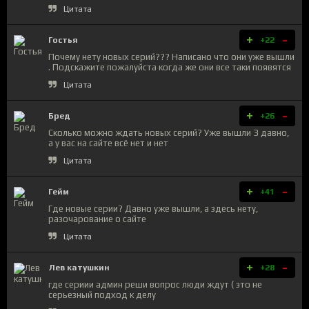
Цитата
+
-
Гостья
+22
Почему нету новых серий??? Написано что они уже вышли
. Подскажите пожалуйста когда же они все таки появятся
Цитата
+
-
Бред
+26
Сколько можно ждать новых серий? Уже вышли 3 давно,
а у вас на сайте всё нет и нет
Цитата
+
-
Гейм
+41
Где новые серии? Давно уже вышли, а здесь нету,
разочарование о сайте
Цитата
+
-
Лев катушкин
+28
где сериии админ реши вопрос люди ждут ( это не
серьезный подход к делу