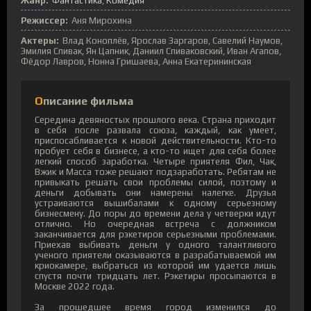
Жанр:
Фантастика
Комедия
Режиссер:
Аня Мирохина
Актеры:
Влад Коноплёв, Ярослав Заргаров, Савелий Наумов,
Эмилия Спивак, Ян Цапник, Даниил Спиваковский, Иван Агапов,
Фёдор Лавров, Нонна Гришаева, Анна Екатерининская
Описание фильма
Середина девяностых прошлого века. Страна приходит
в себя после развала союза, каждый, как умеет,
приспосабливается к новой действительности. Кто-то
пробует себя в бизнесе, а кто-то ищет для себя более
легкий способ заработка. Четыре приятеля Фил, Чак,
Вжик и Масса тоже решают подзаработать. Ребятам не
привыкать решать свои проблемы силой, поэтому и
деньги добывать они намерены налегке. Друзья
устраиваются вышибалами к одному серьезному
бизнесмену. До поры до времени дела у четверки идут
отлично. Но очередная встреча с должником
заканчивается для рэкетиров серьезными проблемами.
Приехав выбивать деньги у одного талантливого
ученого приятели оказываются в разрабатываемой им
криокамере, выбраться из которой им удается лишь
спустя почти тридцать лет. Рэкетиры просыпаются в
Москве 2022 года.
За прошедшее время город изменился до