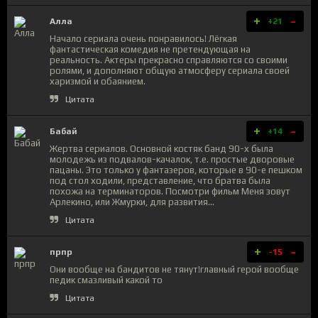
+
-
Алла
+21
Начало сериала очень понравилось! Лёгкая
фантастическая комедия не претендующая на
реальность. Актеры прекрасно справляются со своими
ролями, и дополняют общую атмосферу сериала своей
харизмой и обаянием.
Цитата
+
-
Бабай
+14
Жертва сериалов. Основной костяк банд 90-х была
молодежь из подвалов-качалок, т.е. простые дворовые
пацаны. Это только у фантазеров, которые в 90-е пешком
под стол ходили, представление, что братва была
похожа на терминаторов. Посмотри фильм Меня зовут
Арлекино, или Жмурки, для развития...
Цитата
+
-
прпр
-15
Они вообще на бандитов не тянут!главный герой вообще
педик смазливый какой то
Цитата