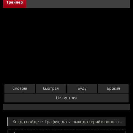
Трейлер
Смотрю
Смотрел
Буду
Бросил
Не смотрел
Когда выйдет? График, дата выхода серий и нового сезона