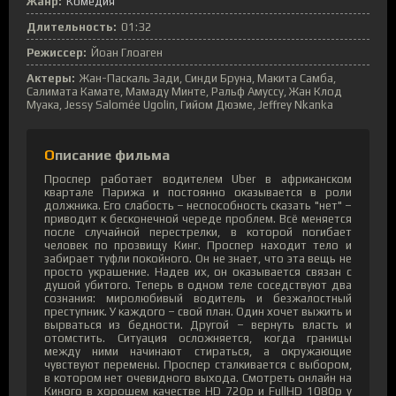
Жанр:
Комедия
Длительность:
01:32
Режиссер:
Йоан Глоаген
Актеры:
Жан-Паскаль Зади, Синди Бруна, Макита Самба,
Салимата Камате, Мамаду Минте, Ральф Амуссу, Жан Клод
Муака, Jessy Salomée Ugolin, Гийом Дюэме, Jeffrey Nkanka
Описание фильма
Проспер работает водителем Uber в африканском
квартале Парижа и постоянно оказывается в роли
должника. Его слабость – неспособность сказать "нет" –
приводит к бесконечной череде проблем. Всё меняется
после случайной перестрелки, в которой погибает
человек по прозвищу Кинг. Проспер находит тело и
забирает туфли покойного. Он не знает, что эта вещь не
просто украшение. Надев их, он оказывается связан с
душой убитого. Теперь в одном теле соседствуют два
сознания: миролюбивый водитель и безжалостный
преступник. У каждого – свой план. Один хочет выжить и
вырваться из бедности. Другой – вернуть власть и
отомстить. Ситуация осложняется, когда границы
между ними начинают стираться, а окружающие
чувствуют перемены. Проспер сталкивается с выбором,
в котором нет очевидного выхода. Смотреть онлайн на
Киного в хорошем качестве HD 720p и FullHD 1080p у