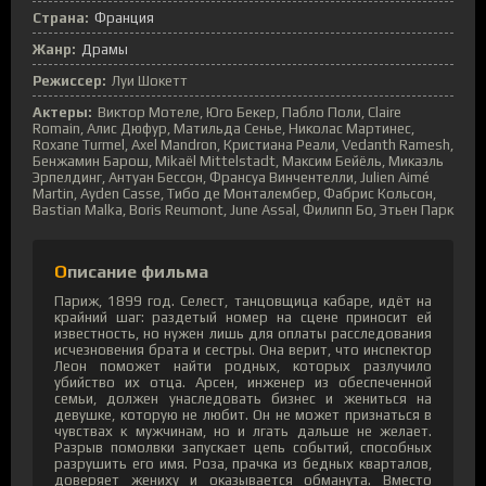
Страна:
Франция
Жанр:
Драмы
Режиссер:
Луи Шокетт
Актеры:
Виктор Мотеле, Юго Бекер, Пабло Поли, Claire
Romain, Алис Дюфур, Матильда Сенье, Николас Мартинес,
Roxane Turmel, Axel Mandron, Кристиана Реали, Vedanth Ramesh,
Бенжамин Барош, Mikaël Mittelstadt, Максим Бейёль, Микаэль
Эрпелдинг, Антуан Бессон, Франсуа Винчентелли, Julien Aimé
Martin, Ayden Casse, Тибо де Монталембер, Фабрис Кольсон,
Bastian Malka, Boris Reumont, June Assal, Филипп Бо, Этьен Парк
Описание фильма
Париж, 1899 год. Селест, танцовщица кабаре, идёт на
крайний шаг: раздетый номер на сцене приносит ей
известность, но нужен лишь для оплаты расследования
исчезновения брата и сестры. Она верит, что инспектор
Леон поможет найти родных, которых разлучило
убийство их отца. Арсен, инженер из обеспеченной
семьи, должен унаследовать бизнес и жениться на
девушке, которую не любит. Он не может признаться в
чувствах к мужчинам, но и лгать дальше не желает.
Разрыв помолвки запускает цепь событий, способных
разрушить его имя. Роза, прачка из бедных кварталов,
доверяет жениху и оказывается обманута. Вместо