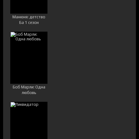
Манюня: детство
Ба 1 сезон
Боб Марли: Одна
любовь