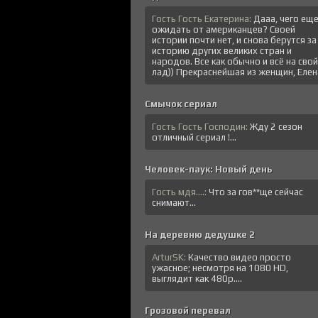
Гость Гость Екатерина:
Дааа, чего ещ
ожидать от американцев? Своей
истории почти нет, и снова берутся за
историю других великих стран и
народов. Все как обычно и всё на свой
лад)) Прекраснейшая из женщин, Елена
Смычок сериал
Гость Гость Господин:
Жду 2 сезон
отличный сериал !...
Человек-паук: Новый день
Гость мдя....:
Что за гов**ще сейчас
снимают...
На деревню дедушке 2
ArturSK:
Качество видео просто
ужасное; несмотря на 1080 HD,
выглядит как 480p....
Грозовой перевал