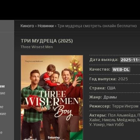
Киного
»
Новинки
» Три мудреца смотреть онлайн бесплатно
ТРИ МУДРЕЦА (2025)
Three Wisest Men
Дата выхода:
2025-11-
Качество:
WEB-DL
Год выпуска:
2025
ам
Страна:
США
кие
Жанр:
Драмы
Режиссер:
Терри Ингрэм
ие
кие
Актеры:
Пол Альмейда, П
Хайнс, Николь Мейджор, Mi
У. Уокер, Нил Уэбб
е