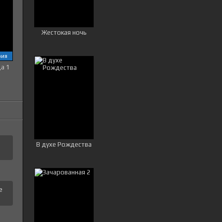
Жестокая ночь
рия
ца 1
В духе Рождества
е