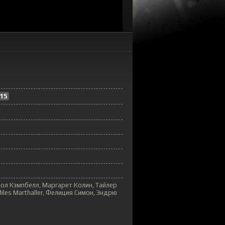
15
ол Кэмпбелл, Маргарет Колин, Тайлер
les Marthaller, Фелиция Симон, Эндрю