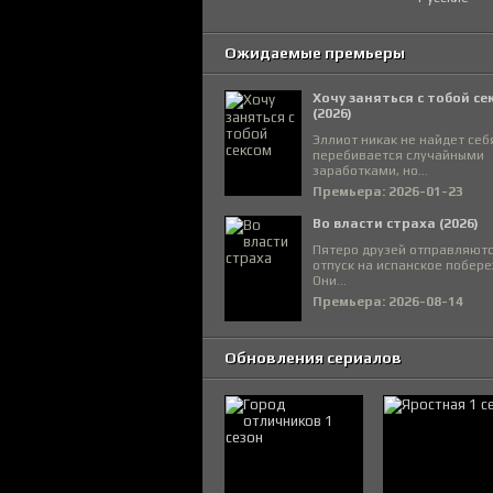
Ожидаемые премьеры
Хочу заняться с тобой се
(2026)
Эллиот никак не найдет себ
перебивается случайными
заработками, но...
Премьера: 2026-01-23
Во власти страха (2026)
Пятеро друзей отправляютс
отпуск на испанское побере
Они...
Премьера: 2026-08-14
Обновления сериалов