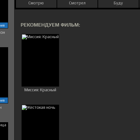
Смотрю
Смотрел
Буду
РЕКОМЕНДУЕМ ФИЛЬМ:
рия
зон
Миссия: Красный
рия
н