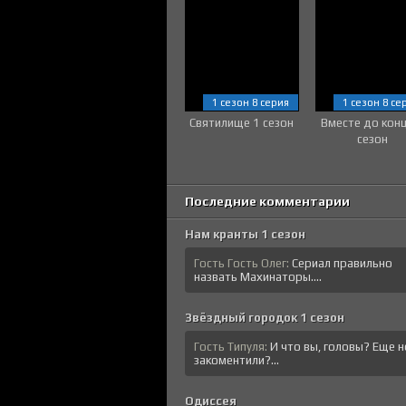
1 сезон 8 серия
1 сезон 8 се
Святилище 1 сезон
Вместе до кон
сезон
Последние комментарии
Нам кранты 1 сезон
Гость Гость Олег:
Сериал правильно
назвать Махинаторы....
Звёздный городок 1 сезон
Гость Типуля:
И что вы, головы? Еще н
закоментили?...
Одиссея