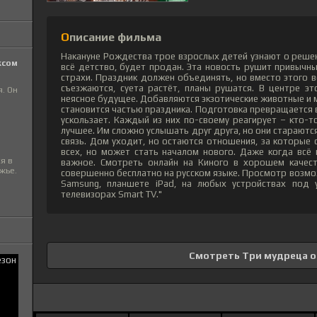
Описание фильма
Накануне Рождества трое взрослых детей узнают о реше
ксом
всё детство, будет продан. Эта новость рушит привычны
страхи. Праздник должен объединять, но вместо этого в
съезжаются, суета растёт, планы рушатся. В центре э
я. Он
неясное будущее. Добавляются экзотические животные и 
становится частью праздника. Подготовка превращается в
ускользает. Каждый из них по-своему реагирует – кто-т
лучшее. Им сложно услышать друг друга, но они стараются
связь. Дом уходит, но остаются отношения, за которые 
всех, но может стать началом нового. Даже когда всё
я в
важное. Смотреть онлайн на Киного в хорошем качест
жье.
совершенно бесплатно на русском языке. Просмотр возмож
Samsung, планшете iPad, на любых устройствах под у
телевизорах Smart TV."
Смотреть Три мудреца 