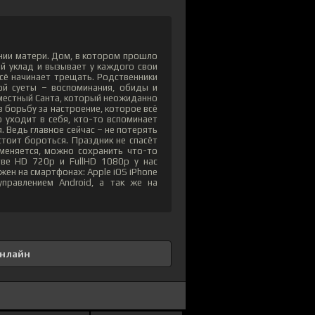
нии матери. Дом, в котором прошло
й уклад и вызывает у каждого свои
сё начинает трещать. Родственники
той суеты – воспоминания, обиды и
местный Санта, который неожиданно
 борьбу за настроение, которое всё
о уходит в себя, кто-то вспоминает
. Ведь главное сейчас – не потерять
стоит бороться. Праздник не спасёт
 меняется, можно сохранить что-то
ве HD 720p и FullHD 1080p у нас
ен на смартфонах: Apple iOS iPhone
правлением Android, а так же на
онлайн