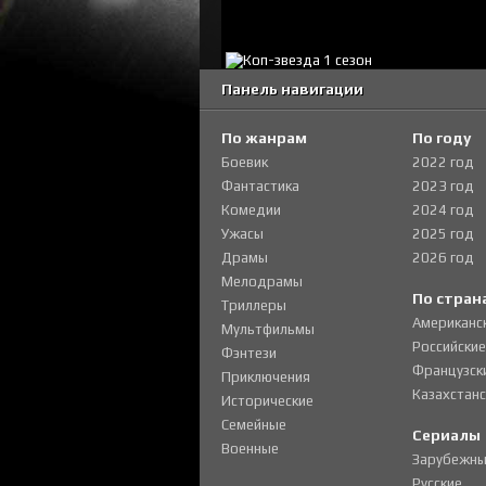
Панель навигации
По жанрам
По году
Боевик
2022 год
Фантастика
2023 год
Комедии
2024 год
Ужасы
2025 год
Драмы
2026 год
Мелодрамы
По стран
Триллеры
Американс
Мультфильмы
Российские
Фэнтези
Французск
Приключения
Казахстанс
Исторические
Семейные
Сериалы
Военные
Зарубежны
Русские