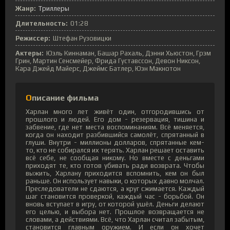
Жанр:
Триллеры
Длительность:
01:28
Режиссер:
Штефан Рузовицки
Актеры:
Юэль Киннаман, Башар Рахаль, Дэнни Хьюстон, Грэм
Грин, Мартин Сенсмейер, Фрида Густавссон, Девон Никсон,
Кара Джейд Майерс, Джеймс Батлер, Юэн Макнотон
Описание фильма
Харлан много лет живёт один, отгородившись от
прошлого и людей. Его дом - резервация, тишина и
забвение, где нет места воспоминаниям. Всё меняется,
когда он находит разбившийся самолёт, спрятанный в
глуши. Внутри - миллионы долларов, спрятанные кем-
то, кто не собирался их терять. Харлан решает оставить
всё себе, не сообщая никому. Но вместе с деньгами
приходят те, кто готов убивать ради возврата. Чтобы
выжить, Харлану приходится вспомнить, кем он был
раньше. Он использует навыки, о которых давно молчал.
Преследователи не сдаются, а круг сжимается. Каждый
шаг становится проверкой, каждый час - борьбой. Он
вновь вступает в игру, от которой ушёл. Деньги делают
его целью, и выбора нет. Прошлое возвращается не
словами, а действиями. Всё, что Харлан считал забытым,
становится главным оружием. И если он хочет