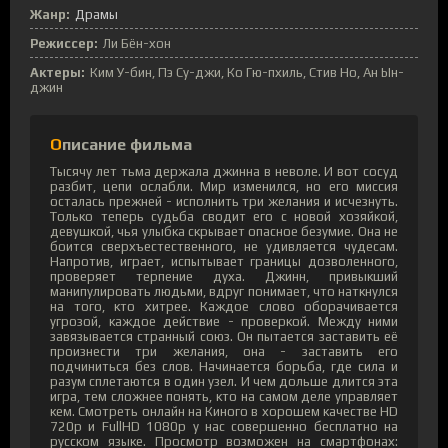
Жанр:
Драмы
Режиссер:
Ли Бён-хон
Актеры:
Ким У-бин, Пэ Су-джи, Ко Гю-пхиль, Стив Но, Ан Ын-
джин
Описание фильма
Тысячу лет тьма держала джинна в неволе. И вот сосуд
разбит, цепи ослабли. Мир изменился, но его миссия
осталась прежней - исполнить три желания и исчезнуть.
Только теперь судьба сводит его с новой хозяйкой,
девушкой, чья улыбка скрывает опасное безумие. Она не
боится сверхъестественного, не удивляется чудесам.
Напротив, играет, испытывает границы дозволенного,
проверяет терпение духа. Джинн, привыкший
манипулировать людьми, вдруг понимает, что наткнулся
на того, кто хитрее. Каждое слово оборачивается
угрозой, каждое действие - проверкой. Между ними
завязывается странный союз. Он пытается заставить её
произнести три желания, она - заставить его
подчиниться без слов. Начинается борьба, где сила и
разум сплетаются в один узел. И чем дольше длится эта
игра, тем сложнее понять, кто на самом деле управляет
кем. Смотреть онлайн на Киного в хорошем качестве HD
720p и FullHD 1080p у нас совершенно бесплатно на
русском языке. Просмотр возможен на смартфонах: