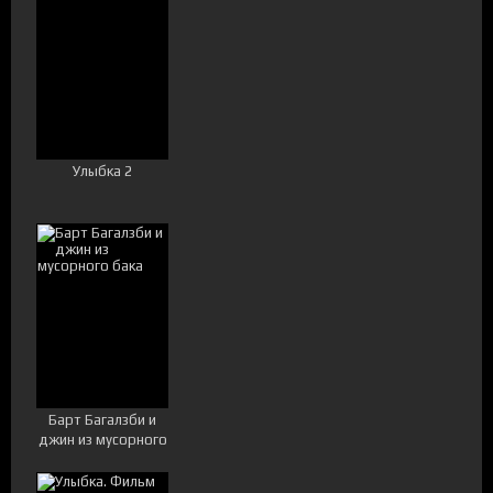
Улыбка 2
Барт Багалзби и
джин из мусорного
бака