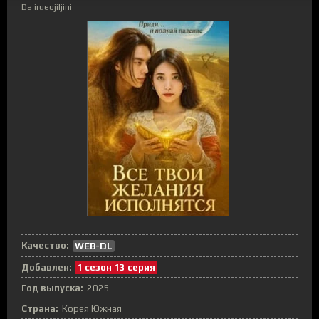
Da irueojiljini
Качество:
WEB-DL
Добавлен:
1 сезон 13 серия
Год выпуска:
2025
Страна:
Корея Южная