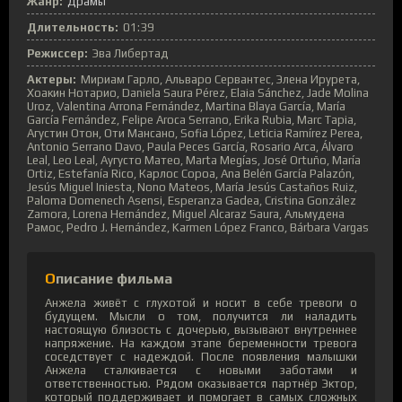
Жанр:
Драмы
Длительность:
01:39
Режиссер:
Эва Либертад
Актеры:
Мириам Гарло, Альваро Сервантес, Элена Ирурета,
Хоакин Нотарио, Daniela Saura Pérez, Elaia Sánchez, Jade Molina
Uroz, Valentina Arrona Fernández, Martina Blaya García, María
García Fernández, Felipe Aroca Serrano, Erika Rubia, Marc Tapia,
Агустин Отон, Оти Мансано, Sofia López, Leticia Ramírez Perea,
Antonio Serrano Davo, Paula Peces García, Rosario Arca, Álvaro
Leal, Leo Leal, Аугусто Матео, Marta Megías, José Ortuño, María
Ortiz, Estefanía Rico, Карлос Сороа, Ana Belén García Palazón,
Jesús Miguel Iniesta, Nono Mateos, María Jesús Castaños Ruiz,
Paloma Domenech Asensi, Esperanza Gadea, Cristina González
Zamora, Lorena Hernández, Miguel Alcaraz Saura, Альмудена
Рамос, Pedro J. Hernández, Karmen López Franco, Bárbara Vargas
Описание фильма
Анжела живёт с глухотой и носит в себе тревоги о
будущем. Мысли о том, получится ли наладить
настоящую близость с дочерью, вызывают внутреннее
напряжение. На каждом этапе беременности тревога
соседствует с надеждой. После появления малышки
Анжела сталкивается с новыми заботами и
ответственностью. Рядом оказывается партнёр Эктор,
который поддерживает и помогает в самых сложных