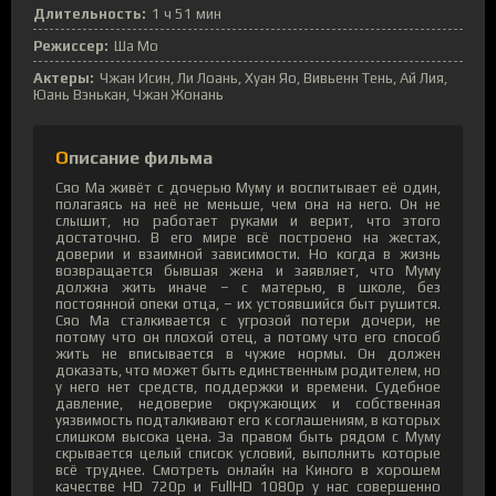
Длительность:
1 ч 51 мин
Режиссер:
Ша Мо
Актеры:
Чжан Исин, Ли Лоань, Хуан Яо, Вивьенн Тень, Ай Лия,
Юань Вэнькан, Чжан Жонань
Описание фильма
Сяо Ма живёт с дочерью Муму и воспитывает её один,
полагаясь на неё не меньше, чем она на него. Он не
слышит, но работает руками и верит, что этого
достаточно. В его мире всё построено на жестах,
доверии и взаимной зависимости. Но когда в жизнь
возвращается бывшая жена и заявляет, что Муму
должна жить иначе – с матерью, в школе, без
постоянной опеки отца, – их устоявшийся быт рушится.
Сяо Ма сталкивается с угрозой потери дочери, не
потому что он плохой отец, а потому что его способ
жить не вписывается в чужие нормы. Он должен
доказать, что может быть единственным родителем, но
у него нет средств, поддержки и времени. Судебное
давление, недоверие окружающих и собственная
уязвимость подталкивают его к соглашениям, в которых
слишком высока цена. За правом быть рядом с Муму
скрывается целый список условий, выполнить которые
всё труднее. Смотреть онлайн на Киного в хорошем
качестве HD 720p и FullHD 1080p у нас совершенно