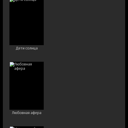
Дети солнца
Любовная афера