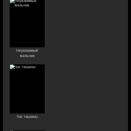
Неуязвимый
мальчик
Час тишины